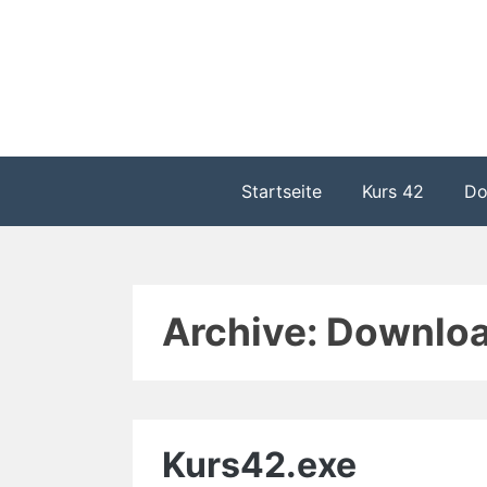
Zum
Inhalt
springen
Startseite
Kurs 42
Do
Archive:
Downlo
Kurs42.exe