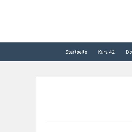
Zum
Inhalt
springen
Startseite
Kurs 42
Do