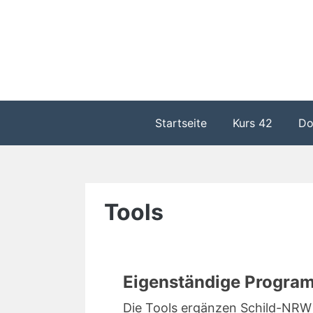
Zum
Inhalt
springen
Startseite
Kurs 42
Do
Tools
Eigenständige Progra
Die Tools ergänzen Schild-NRW 